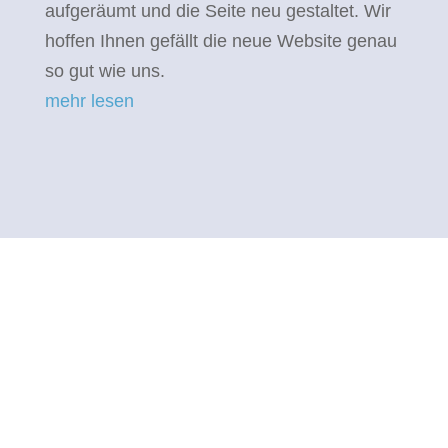
aufgeräumt und die Seite neu gestaltet. Wir
hoffen Ihnen gefällt die neue Website genau
so gut wie uns.
mehr lesen
Sozialwerk Kassel
Sozialwerk Kassel – AnthroCare gGmbH
Hansteinstraße 3
34121 Kassel